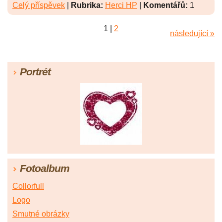
Celý příspěvek
|
Rubrika:
Herci HP
|
Komentářů:
1
1
|
2
následující »
Portrét
Fotoalbum
Collorfull
Logo
Smutné obrázky