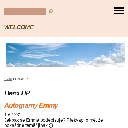
WELCOME
Úvod
»
Herci HP
Herci HP
Autogramy Emmy
6. 9. 2007
Jakpak se Emma podepisuje? Překvapilo mě, že
pokaždné téměř jinak :))