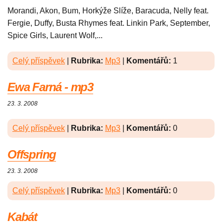
Morandi, Akon, Bum, Horkýže Slíže, Baracuda, Nelly feat.
Fergie, Duffy, Busta Rhymes feat. Linkin Park, September,
Spice Girls, Laurent Wolf,...
Celý příspěvek
|
Rubrika:
Mp3
|
Komentářů:
1
Ewa Farná - mp3
23. 3. 2008
Celý příspěvek
|
Rubrika:
Mp3
|
Komentářů:
0
Offspring
23. 3. 2008
Celý příspěvek
|
Rubrika:
Mp3
|
Komentářů:
0
Kabát