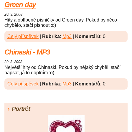
Green day
20. 3. 2008
Hity a oblíbené písničky od Green day. Pokud by něco
chybělo, stačí písnout :o)
Celý příspěvek
|
Rubrika:
Mp3
|
Komentářů:
0
Chinaski - MP3
20. 3. 2008
Největší hity od Chinaski. Pokud by nějaký chyběl, stačí
napsat, já to doplním :o)
Celý příspěvek
|
Rubrika:
Mp3
|
Komentářů:
0
Portrét