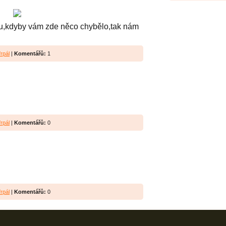
lu,kdyby vám zde něco chybělo,tak nám
rpál
|
Komentářů:
1
rpál
|
Komentářů:
0
rpál
|
Komentářů:
0