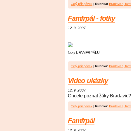
Celý příspěvek
|
Rubrika:
Bradavice, famf
Famfrpál - fotky
12. 9. 2007
fotky k FAMFRPÁLU
Celý příspěvek
|
Rubrika:
Bradavice, famf
Video ukázky
12. 9. 2007
Chcete poznat žáky Bradavic?
Celý příspěvek
|
Rubrika:
Bradavice, famf
Famfrpál
12. 9. 2007