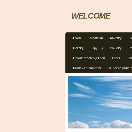
WELCOME
Úvod
Fotoalbum
Anketky
Ci
Dollzky
Klipy :-))
Povídky
Po
Odkaz dračích jezdců
Draci
Jed
Bradavice, famfrpál
Skutečné příběh