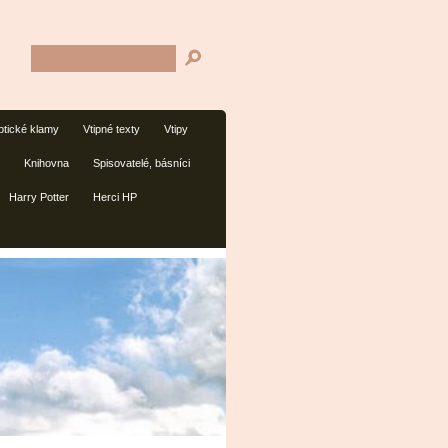
tické klamy
Vtipné texty
Vtipy
Knihovna
Spisovatelé, básníci
Harry Potter
Herci HP