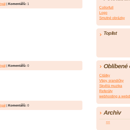
rpál
|
Komentářů:
1
Collorfull
Logo
Smutné obrázky
Toplist
Oblíbené
rpál
|
Komentářů:
0
Citátky
Vtipy, srandičky
Skvělá muzika
Referáty
webhosting a webd
rpál
|
Komentářů:
0
Archiv
<<