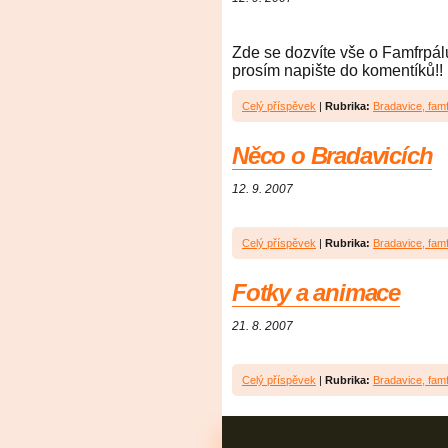
Zde se dozvíte vše o Famfrpá
prosím napište do komentíků!!
Celý příspěvek
|
Rubrika:
Bradavice, famf
Něco o Bradavicích
12. 9. 2007
Celý příspěvek
|
Rubrika:
Bradavice, famf
Fotky a animace
21. 8. 2007
Celý příspěvek
|
Rubrika:
Bradavice, famf