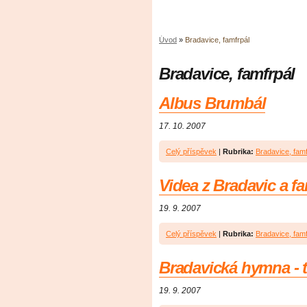
Úvod
»
Bradavice, famfrpál
Bradavice, famfrpál
Albus Brumbál
17. 10. 2007
Celý příspěvek
|
Rubrika:
Bradavice, famf
Videa z Bradavic a f
19. 9. 2007
Celý příspěvek
|
Rubrika:
Bradavice, famf
Bradavická hymna - to
19. 9. 2007