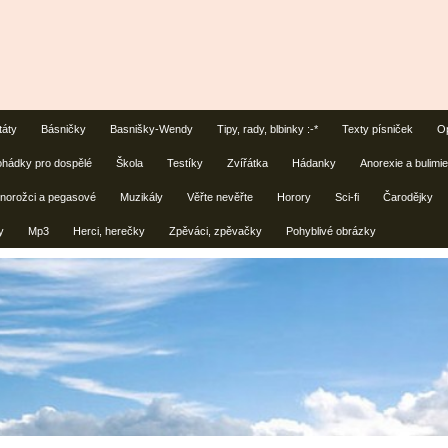
táty
Básničky
Basnišky-Wendy
Tipy, rady, blbinky :-*
Texty písniček
Op
hádky pro dospělé
Škola
Testíky
Zvířátka
Hádanky
Anorexie a bulimie
norožci a pegasové
Muzikály
Věřte nevěřte
Horory
Sci-fi
Čarodějky
y
Mp3
Herci, herečky
Zpěváci, zpěvačky
Pohyblivé obrázky