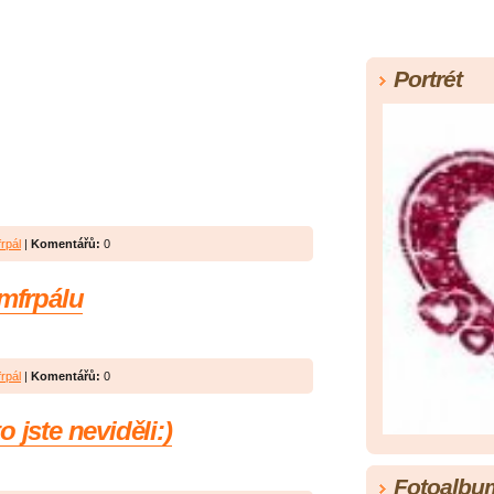
Portrét
rpál
|
Komentářů:
0
amfrpálu
rpál
|
Komentářů:
0
 jste neviděli:)
Fotoalbu