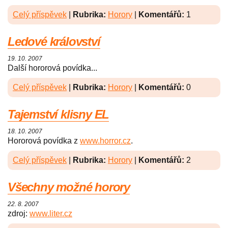
Celý příspěvek
|
Rubrika:
Horory
|
Komentářů:
1
Ledové království
19. 10. 2007
Další hororová povídka...
Celý příspěvek
|
Rubrika:
Horory
|
Komentářů:
0
Tajemství klisny EL
18. 10. 2007
Hororová povídka z
www.horror.cz
.
Celý příspěvek
|
Rubrika:
Horory
|
Komentářů:
2
Všechny možné horory
22. 8. 2007
zdroj:
www.liter.cz