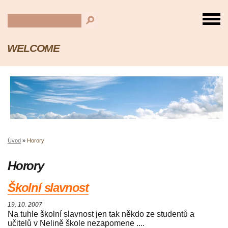
WELCOME
Úvod
»
Horory
Horory
Školní slavnost
19. 10. 2007
Na tuhle školní slavnost jen tak někdo ze studentů a
učitelů v Nelině škole nezapomene ....