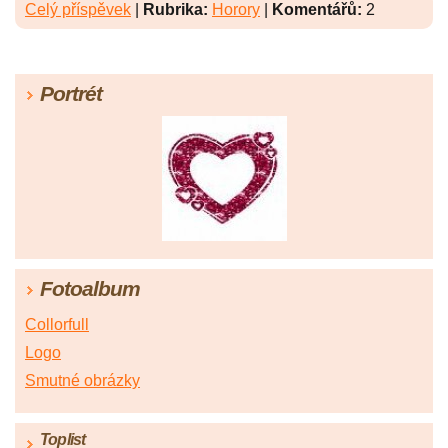
Celý příspěvek
|
Rubrika:
Horory
|
Komentářů:
2
Portrét
Fotoalbum
Collorfull
Logo
Smutné obrázky
Toplist