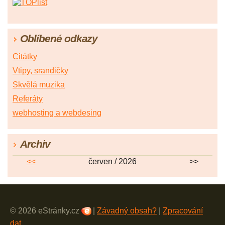
Oblíbené odkazy
Citátky
Vtipy, srandičky
Skvělá muzika
Referáty
webhosting a webdesing
Archiv
<<
červen / 2026
>>
© 2026 eStránky.cz
|
Závadný obsah?
|
Zpracování
dat