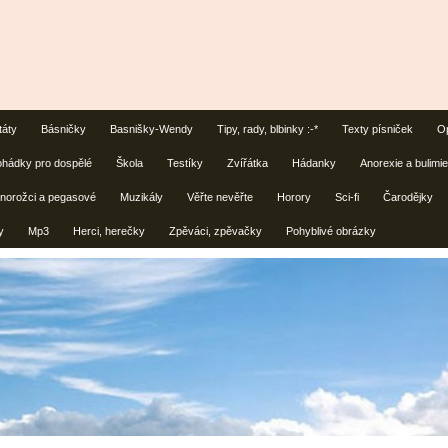
táty
Básničky
Basnišky-Wendy
Tipy, rady, blbinky :-*
Texty písniček
Op
hádky pro dospělé
Škola
Testíky
Zvířátka
Hádanky
Anorexie a bulimie
norožci a pegasové
Muzikály
Věřte nevěřte
Horory
Sci-fi
Čarodějky
y
Mp3
Herci, herečky
Zpěváci, zpěvačky
Pohyblivé obrázky