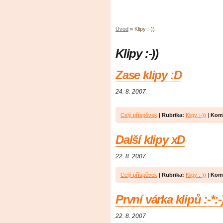
Úvod
»
Klipy :-))
Klipy :-))
Zase klipy :D
24. 8. 2007
Celý příspěvek
|
Rubrika:
Klipy :-))
|
Kom
Další klipy xD
22. 8. 2007
Celý příspěvek
|
Rubrika:
Klipy :-))
|
Kom
První várka klipů :-*:-
22. 8. 2007