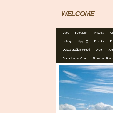
WELCOME
Úvod
Fotoalbum
Anketky
Ci
Dollzky
Klipy :-))
Povídky
Po
Odkaz dračích jezdců
Draci
Jed
Bradavice, famfrpál
Skutečné příběh