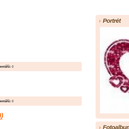
Portrét
entářů:
0
entářů:
0
))
Fotoalbu