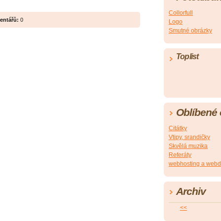
Collorfull
entářů:
0
Logo
Smutné obrázky
Toplist
Oblíbené
Citátky
Vtipy, srandičky
Skvělá muzika
Referáty
webhosting a webd
Archiv
<<