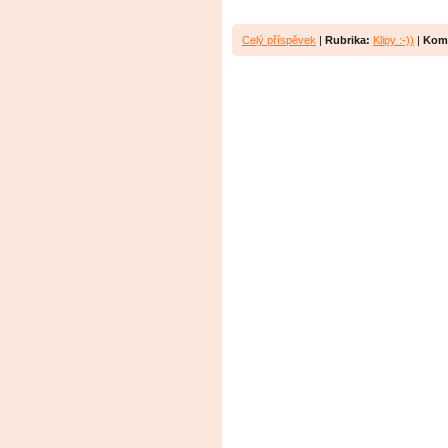
Celý příspěvek
|
Rubrika:
Klipy :-))
|
Kom