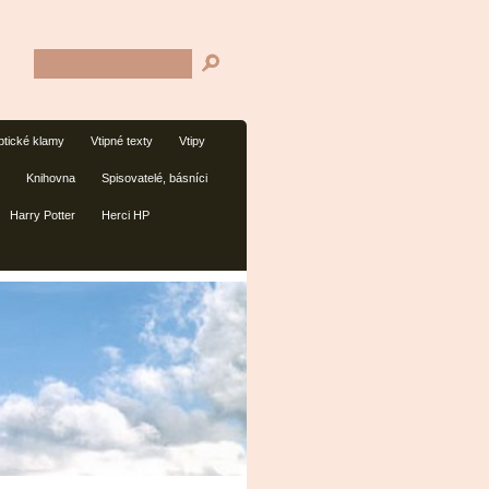
tické klamy
Vtipné texty
Vtipy
Knihovna
Spisovatelé, básníci
Harry Potter
Herci HP