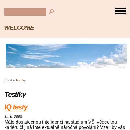
WELCOME
Úvod
»
Testíky
Testíky
IQ testy
19. 6. 2008
Máte dostatečnou inteligenci na studium VŠ, vědeckou
kariéru či jiná intelektuálně náročná povolání? Vzali by vás