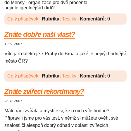
do Mensy - organizace pro dvě procenta
nejinteligentnějších lidí?
Celý příspěvek
|
Rubrika:
Testíky
|
Komentářů:
0
Znáte dobře naši vlast?
13. 9. 2007
Víte jak daleko je z Prahy do Brna a jaké je nejvýchodnější
město ČR?
Celý příspěvek
|
Rubrika:
Testíky
|
Komentářů:
0
Znáte zvířecí rekordmany?
26. 8. 2007
Máte rádi zvířata a myslíte si, že o nich víte hodně?
Připravili jsme pro vás test, v němž si můžete ověřit své
znalosti či alespoň dobrý odhad v oblasti zvířecích