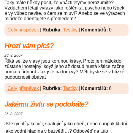
Taky máte někdy pocit, že »náctiletým« nerozumíte?
Vzduchem létají výrazy jako roštěnka, psycho nebo týpek,
a vy vůbec nevíte, o čem se mluví? Anebo se ve výrazech
mládeže orientujete s přehledem?
Celý příspěvek
|
Rubrika:
Testíky
|
Komentářů:
0
Hrozí vám pleš?
26. 8. 2007
Říká se, že vlasy jsou korunou krásy. Proto jen málokdo
zůstane lhostejný, když jeho až dosud hustá kštice začne
pomalu řídnout. Jak jste na tom vy? Měli byste se v blízké
budoucnosti obávat
Celý příspěvek
|
Rubrika:
Testíky
|
Komentářů:
6
Jakému živlu se podobáte?
26. 8. 2007
Jste rychlí jako vítr, spalující jako oheň, nebo naopak klidní
jako vodní hladina v bezvětří…? Odpověď na tuto