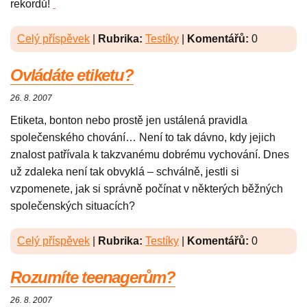
rekordů!
Celý příspěvek
|
Rubrika:
Testíky
|
Komentářů:
0
Ovládáte etiketu?
26. 8. 2007
Etiketa, bonton nebo prostě jen ustálená pravidla
společenského chování… Není to tak dávno, kdy jejich
znalost patřívala k takzvanému dobrému vychování. Dnes
už zdaleka není tak obvyklá – schválně, jestli si
vzpomenete, jak si správně počínat v některých běžných
společenských situacích?
Celý příspěvek
|
Rubrika:
Testíky
|
Komentářů:
0
Rozumíte teenagerům?
26. 8. 2007