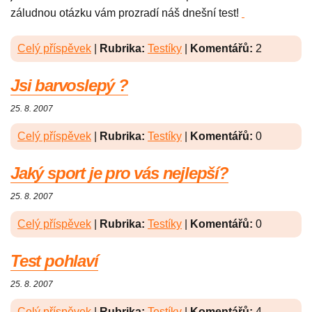
záludnou otázku vám prozradí náš dnešní test!
Celý příspěvek
|
Rubrika:
Testíky
|
Komentářů:
2
Jsi barvoslepý ?
25. 8. 2007
Celý příspěvek
|
Rubrika:
Testíky
|
Komentářů:
0
Jaký sport je pro vás nejlepší?
25. 8. 2007
Celý příspěvek
|
Rubrika:
Testíky
|
Komentářů:
0
Test pohlaví
25. 8. 2007
Celý příspěvek
|
Rubrika:
Testíky
|
Komentářů:
4