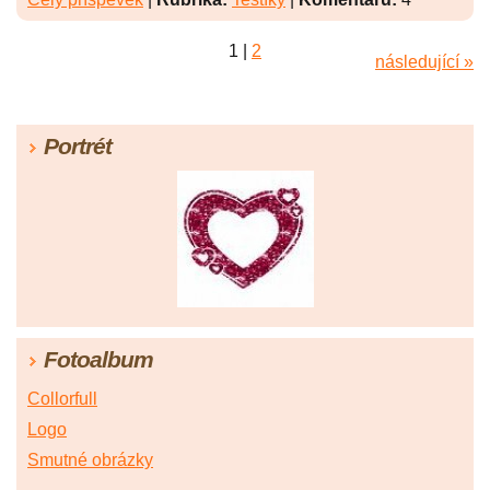
1
|
2
následující »
Portrét
Fotoalbum
Collorfull
Logo
Smutné obrázky